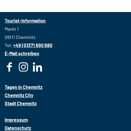
Tourist-Information
Markt 1
09111 Chemnitz
Tel:
+49 (0)371 690 680
E-Mail schreiben
F
I
L
a
n
i
c
s
n
Tagen in Chemnitz
e
t
k
Chemnitz City
b
a
e
Stadt Chemnitz
o
g
d
o
r
i
Impressum
k
a
n
Datenschutz
m