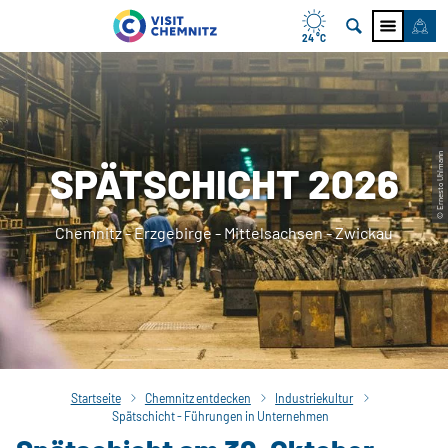
24 °C
© Ernesto Uhlmann
SPÄTSCHICHT 2026
Chemnitz - Erzgebirge - Mittelsachsen - Zwickau
Startseite
Chemnitz entdecken
Industriekultur
Spätschicht - Führungen in Unternehmen