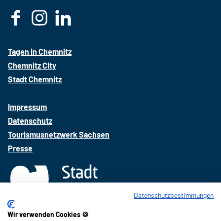
F
I
L
a
n
i
c
s
n
Tagen in Chemnitz
e
t
k
Chemnitz City
b
a
e
Stadt Chemnitz
o
g
d
o
r
i
Impressum
k
a
n
Datenschutz
m
Tourismusnetzwerk Sachsen
Presse
Datenschutzbestimmungen
Wir verwenden Cookies 🍪