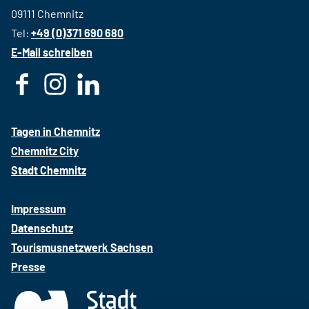
09111 Chemnitz
Tel:
+49 (0)371 690 680
E-Mail schreiben
F
I
L
a
n
i
c
s
n
Tagen in Chemnitz
e
t
k
Chemnitz City
b
a
e
Stadt Chemnitz
o
g
d
o
r
i
Impressum
k
a
n
Datenschutz
m
Tourismusnetzwerk Sachsen
Presse