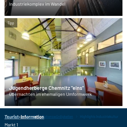
Industriekomplex im Wandel
Tipp
Jugendherberge Chemnitz "eins"
Übernachten im ehemaligen Umformwerk
Tourist-Information
Startseite
Must C
Sehenswürdigkeiten
Highlights Industriekultur
Markt 1