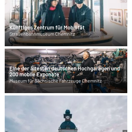
Künftiges Zentrum für Mobilität
Straßenbahnmuseum Chemnitz
© Ernesto Uhlmann
Eine der ältesten deutschen Hochgaragen und
200 mobile Exponate
Museum für Sächsische Fahrzeuge Chemnitz