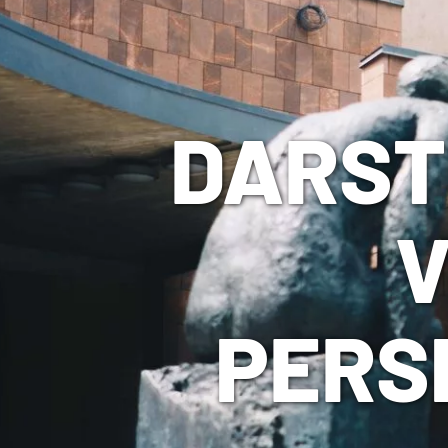
DARST
V
PERS