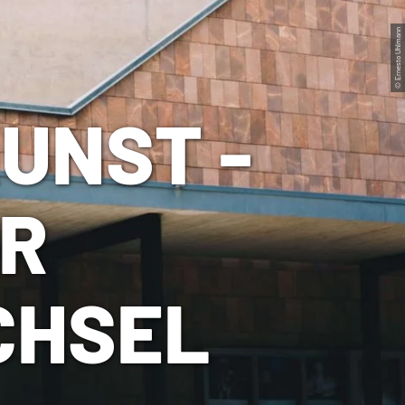
© Ernesto Uhlmann
UNST -
ER
CHSEL