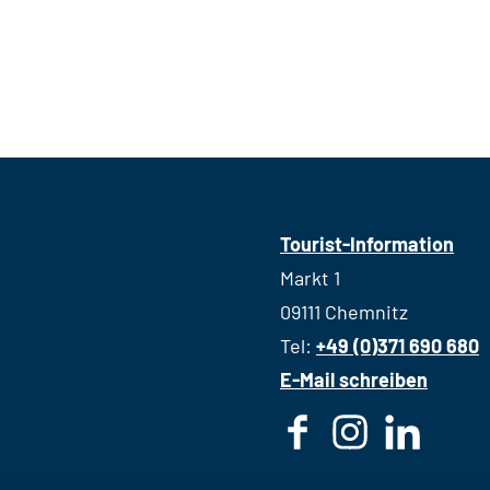
Tourist-Information
Markt 1
09111 Chemnitz
Tel:
+49 (0)371 690 680
E-Mail schreiben
F
I
L
a
n
i