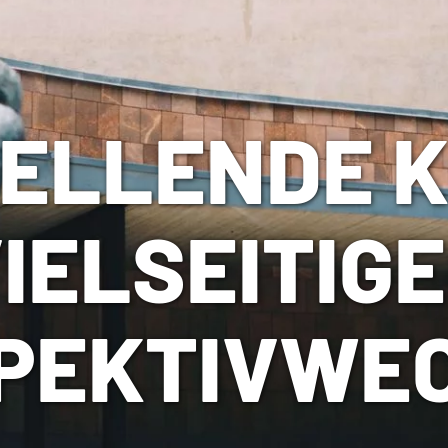
ELLENDE K
IELSEITIG
PEKTIVWE