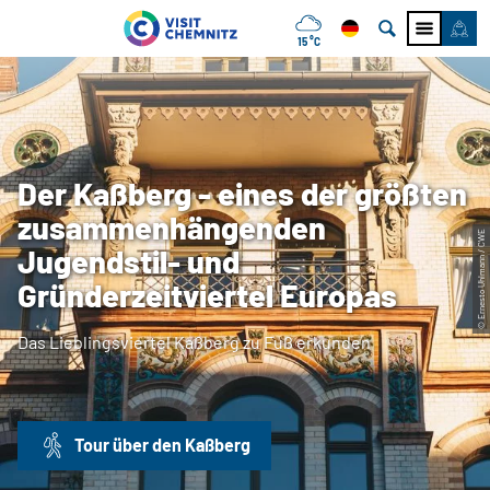
15 °C
Der Kaßberg - eines der größten
zusammenhängenden
© Ernesto Uhlmann / CWE
Jugendstil- und
Gründerzeitviertel Europas
Das Lieblingsviertel Kaßberg zu Fuß erkunden
Tour über den Kaßberg