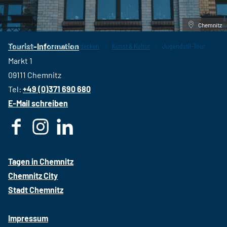
Chemnitz
Tourist-Information
Startseite
Chemnitz entdecken
Kunst & Kultur
Jugendstil-Tour
Markt 1
09111 Chemnitz
Tel:
+49 (0)371 690 680
E-Mail schreiben
F
I
L
a
n
i
c
s
n
Tagen in Chemnitz
e
t
k
Chemnitz City
b
a
e
Stadt Chemnitz
o
g
d
o
r
i
Impressum
k
a
n