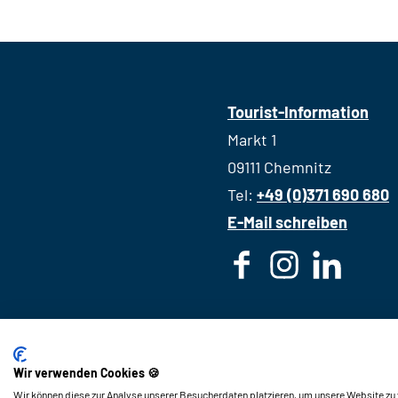
Tourist-Information
Markt 1
09111 Chemnitz
Tel:
+49 (0)371 690 680
E-Mail schreiben
F
I
L
a
n
i
c
s
n
e
t
k
Wir verwenden Cookies 🍪
b
a
e
Wir können diese zur Analyse unserer Besucherdaten platzieren, um unsere Website zu v