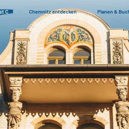
st C
Chemnitz entdecken
Planen & Buc