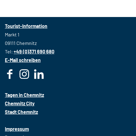
Tourist-Information
Markt 1
09111 Chemnitz
Tel:
+49 (0)371 690 680
E-Mail schreiben
F
I
L
a
n
i
c
s
n
Tagen in Chemnitz
e
t
k
Chemnitz City
b
a
e
Stadt Chemnitz
o
g
d
o
r
i
Impressum
k
a
n