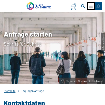
21 °C
Anfrage starten
© Ernesto Uhlmann
Schritt für Schritt
Chemnitz, Saxony, Deutschland
Startseite
Tagungen Anfrage
Kontaktdaten