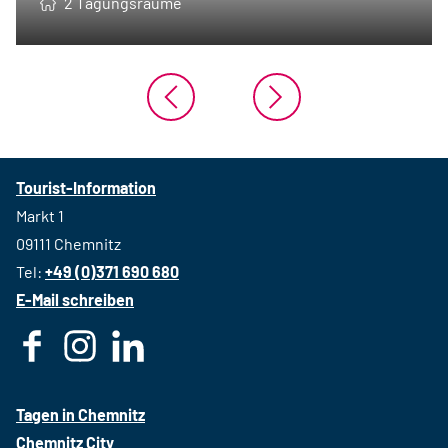
2 Tagungsräume
Tourist-Information
Markt 1
09111 Chemnitz
Tel:
+49 (0)371 690 680
E-Mail schreiben
F
I
L
a
n
i
c
s
n
Tagen in Chemnitz
e
t
k
Chemnitz City