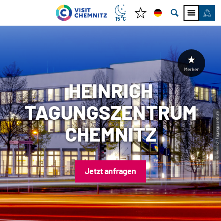
15 °C
Merken
HEINRICH
TAGUNGSZENTRUM
© Heinrich Tagungszentrum
CHEMNITZ
Jetzt anfragen