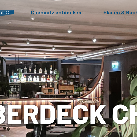
st C
Chemnitz entdecken
Planen & Buc
OBERDECK C