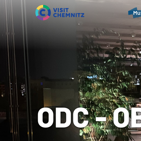
Mu
ODC - 