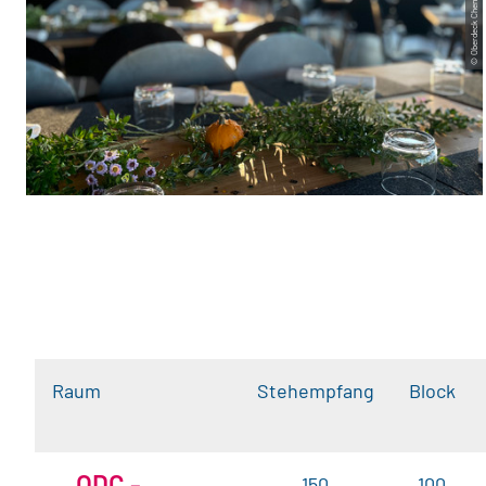
© Oberdeck Chemnitz
Raum
Stehempfang
Block
ODC -
150
100