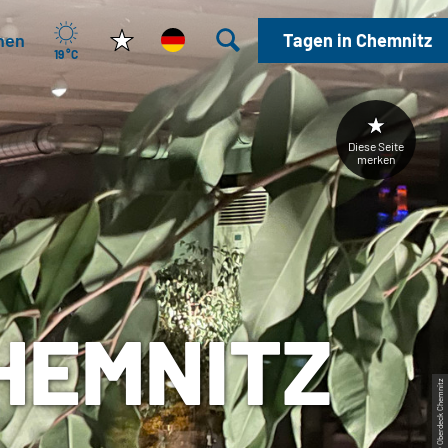
hen
Tagen in Chemnitz
19 °C
Diese Seite
merken
HEMNITZ
© Oberdeck Chemnitz