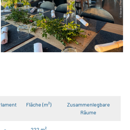
© Oberdeck Chemnitz
rlament
Fläche (m²)
Zusammenlegbare
Räume
-
222 m²