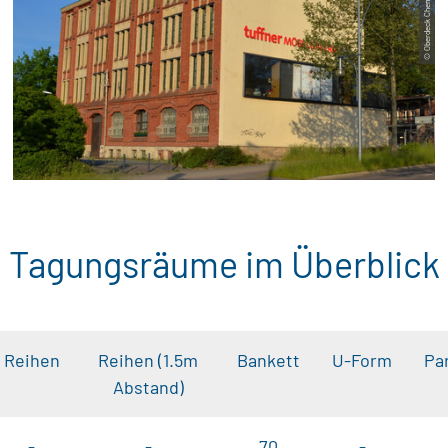
© Oberdeck Chemnitz
Tagungsräume im Überblick
Reihen
Reihen (1.5m
Bankett
U-Form
Pa
Abstand)
-
-
70
-