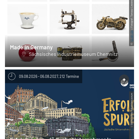
| Fotograf: Tomasz Lewandowski
CC-BY-SA
©
Made in Germany
Sächsisches Industriemuseum Chemnitz
09.08.2026 - 06.08.2027, 212 Termine
| Sächsisches Industriemuseum
CC-BY-SA