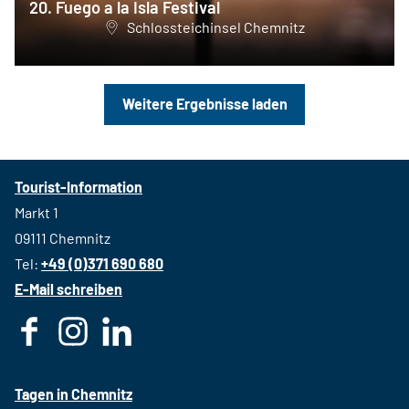
20. Fuego a la Isla Festival
Schlossteichinsel Chemnitz
Weitere Ergebnisse laden
Tourist-Information
Markt 1
09111 Chemnitz
Tel:
+49 (0)371 690 680
E-Mail schreiben
F
I
L
a
n
i
c
s
n
Tagen in Chemnitz
e
t
k