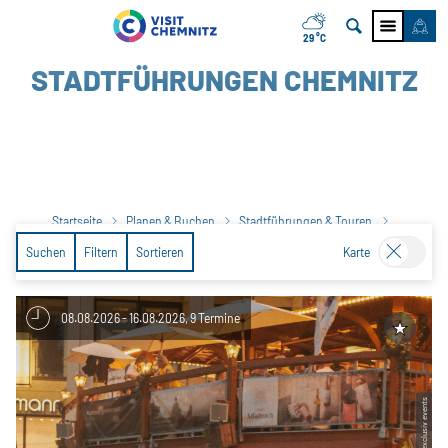
29 °C
STADTFÜHRUNGEN CHEMNITZ
Startseite
Planen & Buchen
Stadtführungen & Touren
Ergebnisliste Stadtführungen Gruppen
Suchen
Filtern
Sortieren
Karte
08.08.2026 - 16.08.2026, 9 Termine
| exclusiv events