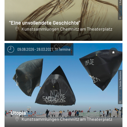
CC-BY-SA
©
"Eine unvollendete Geschichte"
Kunstsammlungen Chemnitz am Theaterplatz
09.08.2026 - 28.03.2027, 111 Termine
| Tomás Saraceno
CC-BY-SA
©
"Utopia"
Kunstsammlungen Chemnitz am Theaterplatz