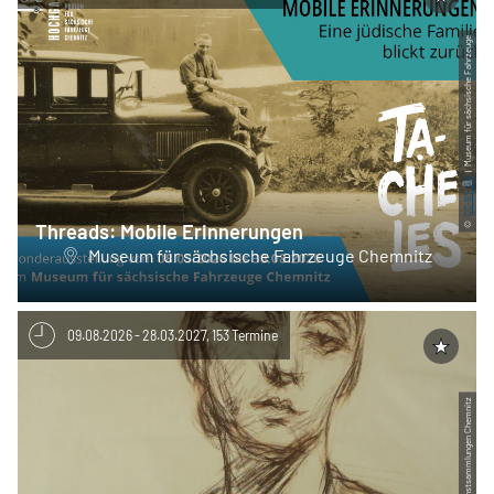
| Museum für sächsische Fahrzeuge
CC-BY-SA
©
Threads: Mobile Erinnerungen
Museum für sächsische Fahrzeuge Chemnitz
09.08.2026 - 28.03.2027, 153 Termine
| Kunstsammlungen Chemnitz