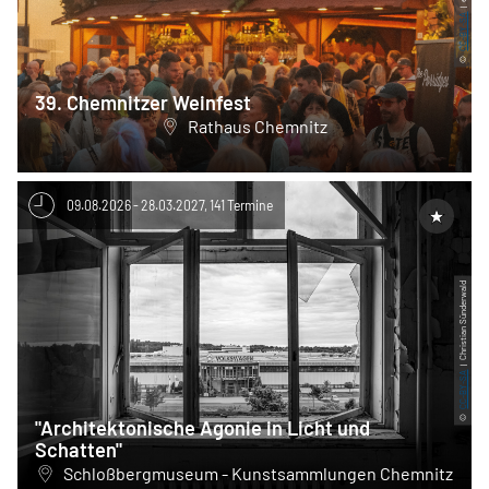
CC-BY-SA
©
39. Chemnitzer Weinfest
Rathaus Chemnitz
09.08.2026 - 28.03.2027, 141 Termine
| Christian Sünderwald
CC-BY-SA
©
"Architektonische Agonie in Licht und
Schatten"
Schloßbergmuseum - Kunstsammlungen Chemnitz