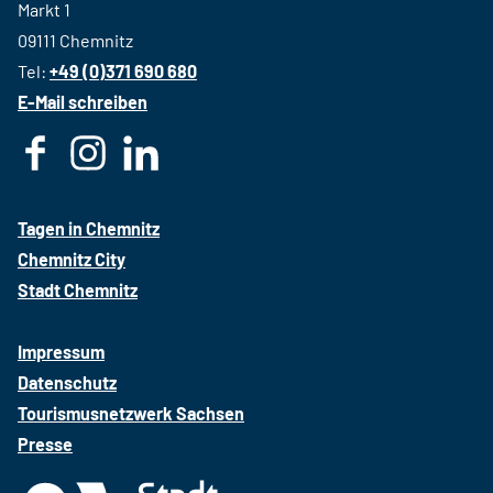
Markt 1
09111 Chemnitz
Tel:
+49 (0)371 690 680
E-Mail schreiben
F
I
L
a
n
i
c
s
n
Tagen in Chemnitz
e
t
k
Chemnitz City
b
a
e
Stadt Chemnitz
o
g
d
o
r
i
Impressum
k
a
n
Datenschutz
m
Tourismusnetzwerk Sachsen
Presse