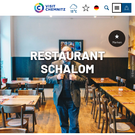
13 °C
Merken
RESTAURANT
© Ernesto Uhlmann
SCHALOM