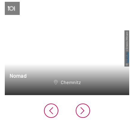
| Ernesto Uhlmann
CC-BY-ND
©
Nomad
Chemnitz