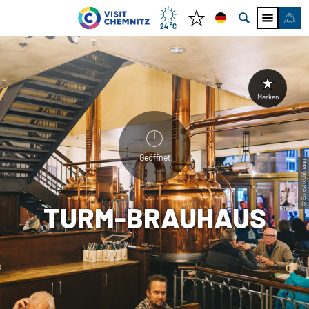
24 °C
Merken
Geöffnet
© Ernesto Uhlmann
TURM-BRAUHAUS