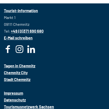
Tourist-Information
Markt 1
09111 Chemnitz
Tel:
+49 (0)371 690 680
E-Mail schreiben
F
I
L
a
n
i
c
s
n
Tagen in Chemnitz
e
t
k
Chemnitz City
b
a
e
Stadt Chemnitz
o
g
d
o
r
i
Impressum
k
a
n
Datenschutz
m
Tourismusnetzwerk Sachsen