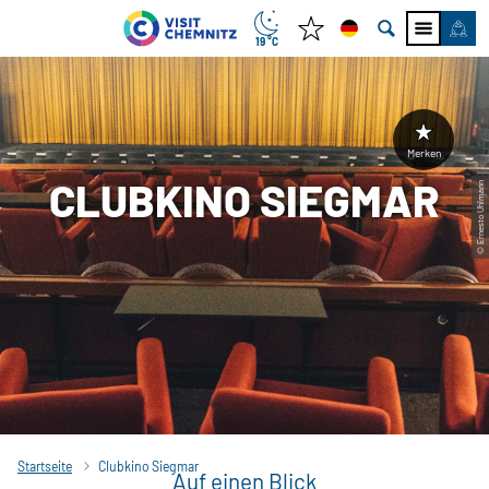
19 °C
Merken
CLUBKINO SIEGMAR
© Ernesto Uhlmann
Startseite
Clubkino Siegmar
Auf einen Blick