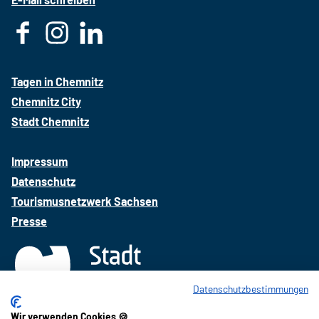
F
I
L
a
n
i
c
s
n
Tagen in Chemnitz
e
t
k
Chemnitz City
b
a
e
Stadt Chemnitz
o
g
d
o
r
i
Impressum
k
a
n
Datenschutz
m
Tourismusnetzwerk Sachsen
Presse
Datenschutzbestimmungen
Wir verwenden Cookies 🍪