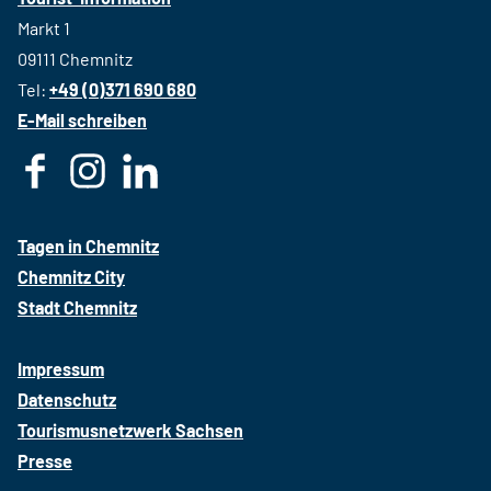
Markt 1
09111 Chemnitz
Tel:
+49 (0)371 690 680
E-Mail schreiben
F
I
L
a
n
i
c
s
n
Tagen in Chemnitz
e
t
k
Chemnitz City
b
a
e
Stadt Chemnitz
o
g
d
o
r
i
Impressum
k
a
n
Datenschutz
m
Tourismusnetzwerk Sachsen
Presse