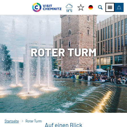
13 °C
ROTER TURM
© Ernesto Uhlmann
Startseite
Roter Turm
Auf einen Blick