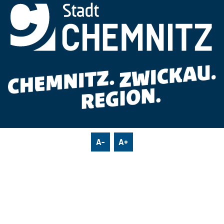
A-
A+